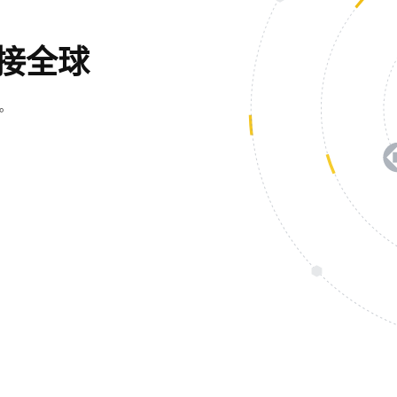
接全球
。