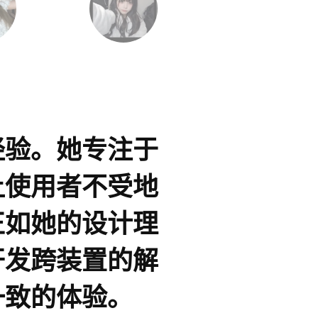
经验。她专注于
梁敏是
让使用者不受地
场，由
正如她的设计理
源。她
开发跨装置的解
性，即
一致的体验。
的目的